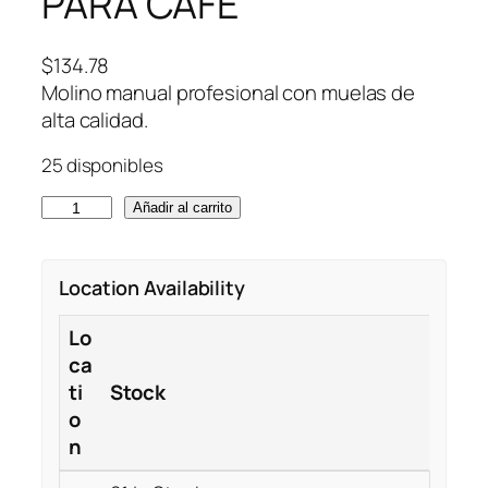
PARA CAFÉ
$
134.78
Molino manual profesional con muelas de
alta calidad.
25 disponibles
C
Añadir al carrito
H
E
Location Availability
S
T
Lo
N
ca
U
ti
Stock
T
o
C
n
3
M