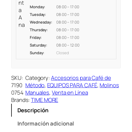
nt
A
Monday:
08:00 – 17:00
a
R
Tuesday:
08:00 – 17:00
A
A
Wednesday:
08:00 – 17:00
na
C
Thursday:
08:00 – 17:00
A
Friday:
08:00 – 17:00
F
Saturday:
08:00 – 12:00
É
Sunday:
Closed
c
a
n
SKU:
Category:
Accesorios para Café de
t
7190
Método
, 
EQUIPOS PARA CAFÉ
, 
Molinos
i
0754
Manuales
, 
Venta en Línea
d
Brands:
TIME MORE
a
d
Descripción
Información adicional