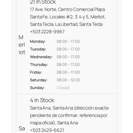
21 In Stock
A
17 Ave. Norte, Centro Comercial Plaza
X
Santa Fe, Locales #2, 3, 4 y 5, Merliot,
P
Santa Tecla, La Libertad, Santa Tecla
R
+503 2228-9967
O
M
M
Monday:
08:00 – 17:00
erl
O
Tuesday:
08:00 – 17:00
iot
L
Wednesday:
08:00 – 17:00
I
Thursday:
08:00 – 17:00
N
Friday:
08:00 – 17:00
O
Saturday:
08:00 – 12:00
M
Sunday:
Closed
A
4 In Stock
N
Santa Ana, Santa Ana (dirección exacta
U
pendiente de confirmar; referencia por
A
mapa oficial), Santa Ana
L
Sa
+503 2429-6621
P