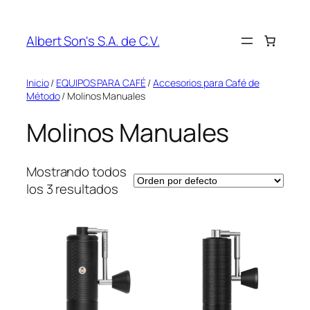
Saltar
al
Albert Son's S.A. de C.V.
contenido
Inicio
/
EQUIPOS PARA CAFÉ
/
Accesorios para Café de
Método
/ Molinos Manuales
Molinos Manuales
Mostrando todos
los 3 resultados