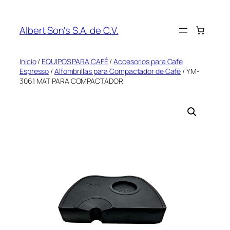
Saltar
al
Albert Son's S.A. de C.V.
contenido
Inicio
/
EQUIPOS PARA CAFÉ
/
Accesorios para Café
Espresso
/
Alfombrillas para Compactador de Café
/ YM-
3061 MAT PARA COMPACTADOR