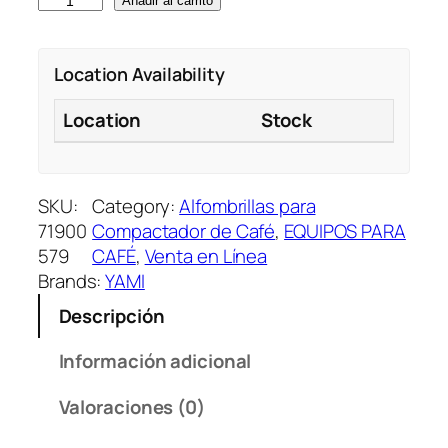
Y
Añadir al carrito
M
-
Location Availability
3
0
Location
Stock
6
1
M
A
SKU:
Category:
Alfombrillas para
T
71900
Compactador de Café
, 
EQUIPOS PARA
P
579
CAFÉ
, 
Venta en Línea
A
Brands:
YAMI
R
Descripción
A
C
Información adicional
O
M
Valoraciones (0)
P