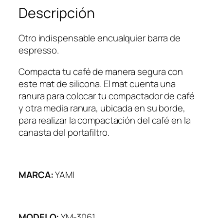
A
Descripción
C
T
A
Otro indispensable encualquier barra de
D
espresso.
O
Compacta tu café de manera segura con
R
este mat de silicona. El mat cuenta una
c
ranura para colocar tu compactador de café
a
y otra media ranura, ubicada en su borde,
n
para realizar la compactación del café en la
t
canasta del portafiltro.
i
d
a
d
MARCA:
YAMI
MODELO:
YM-3061