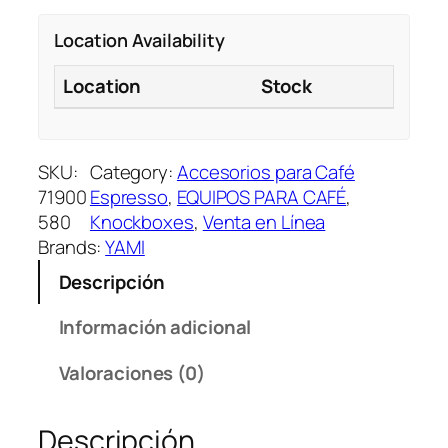
M
Location Availability
I
3
Location
Stock
0
5
1
K
SKU:
Category:
Accesorios para Café
N
71900
Espresso
, 
EQUIPOS PARA CAFÉ
, 
O
580
Knockboxes
, 
Venta en Línea
C
Brands:
YAMI
K
Descripción
B
O
Información adicional
X
c
Valoraciones (0)
a
n
Descripción
t