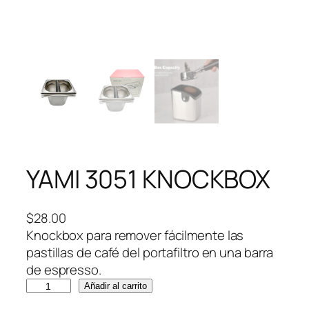
YAMI 3051 KNOCKBOX
$
28.00
Knockbox para remover fácilmente las
pastillas de café del portafiltro en una barra
de espresso.
Y
Añadir al carrito
A