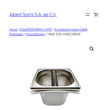
Saltar
al
Albert Son's S.A. de C.V.
contenido
Inicio
/
EQUIPOS PARA CAFÉ
/
Accesorios para Café
Espresso
/
Knockboxes
/ YAMI 3051 KNOCKBOX