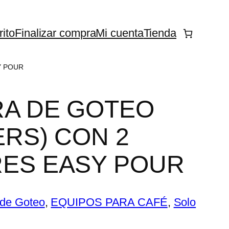
rito
Finalizar compra
Mi cuenta
Tienda
Y POUR
RA DE GOTEO
ERS) CON 2
ES EASY POUR
 de Goteo
, 
EQUIPOS PARA CAFÉ
, 
Solo