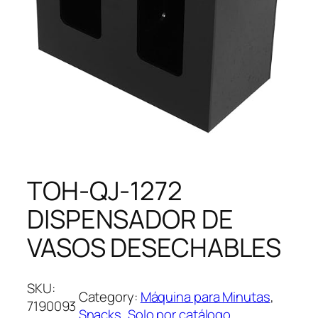
TOH-QJ-1272
DISPENSADOR DE
VASOS DESECHABLES
SKU:
Category:
Máquina para Minutas
, 
7190093
Snacks
, 
Solo por catálogo