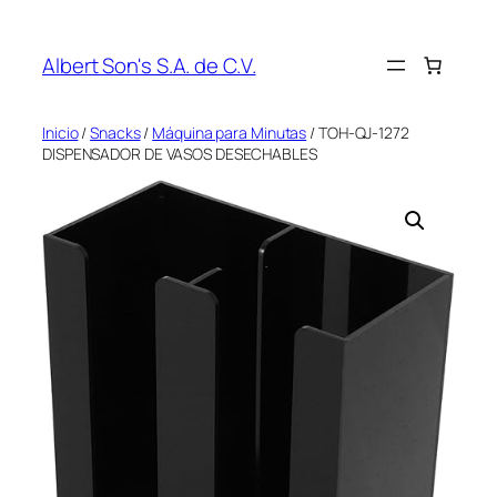
Saltar
al
Albert Son's S.A. de C.V.
contenido
Inicio
/
Snacks
/
Máquina para Minutas
/ TOH-QJ-1272
DISPENSADOR DE VASOS DESECHABLES