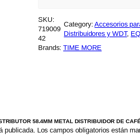
M
E
SKU:
Category:
Accesorios pa
T
719009
Distribuidores y WDT
, 
EQ
A
42
L
Brands:
TIME MORE
D
I
S
T
R
I
B
U
 DISTRIBUTOR 58.4MM METAL DISTRIBUIDOR DE CAF
I
á publicada.
Los campos obligatorios están m
D