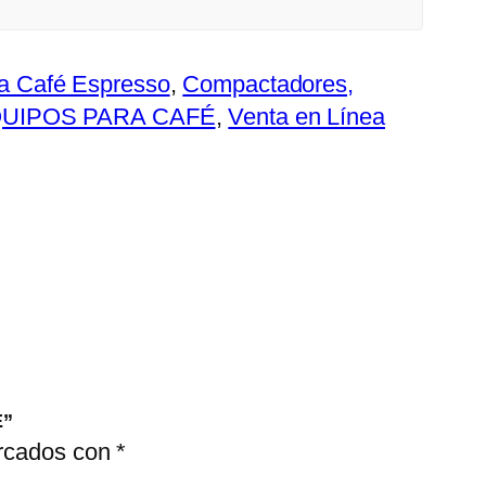
ra Café Espresso
, 
Compactadores,
UIPOS PARA CAFÉ
, 
Venta en Línea
É”
arcados con
*