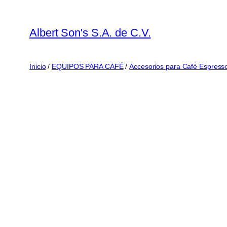
Saltar
al
Albert Son's S.A. de C.V.
contenido
Inicio
/
EQUIPOS PARA CAFÉ
/
Accesorios para Café Espress