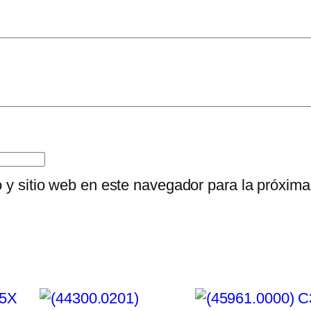
O
R
D
E
C
A
F
É
c
o y sitio web en este navegador para la próxim
a
n
t
i
d
a