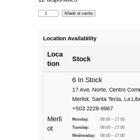
P
Añadir al carrito
U
C
Location Availability
K
S
Loca
Stock
G
tion
R
A
6 In Stock
V
17 Ave. Norte, Centro Comer
I
Merliot, Santa Tecla, La Li
T
+503 2228-9967
Y
Merli
Monday:
08:00 – 17:00
D
ot
Tuesday:
08:00 – 17:00
I
Wednesday:
08:00 – 17:00