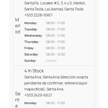
Santa Fe, Locales #2, 3, 4 y 5, Merliot,
A
Santa Tecla, La Libertad, Santa Tecla
C
+503 2228-9967
C
M
E
Monday:
08:00 – 17:00
erl
S
Tuesday:
08:00 – 17:00
iot
O
Wednesday:
08:00 – 17:00
R
Thursday:
08:00 – 17:00
I
Friday:
08:00 – 17:00
E
Saturday:
08:00 – 12:00
S
Sunday:
Closed
S
4 In Stock
E
Santa Ana, Santa Ana (dirección exacta
T
pendiente de confirmar; referencia por
5
mapa oficial), Santa Ana
8
Sa
+503 2429-6621
.
nt
4
Monday:
08:00 – 17:00
a