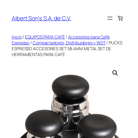
Saltar
al
Albert Son's S.A. de C.V.
contenido
Inicio
/
EQUIPOS PARA CAFÉ
/
Accesorios para Café
Espresso
/
Compactadores, Distribuidores y WDT
/ PUCKS
ESPRESSO ACCESORIES SET 58.4MM METAL SET DE
HERRAMIENTAS PARA CAFÉ