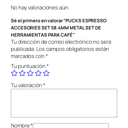
I
No hay valoraciones aún.
E
N
Sé el primero en valorar “PUCKS ESPRESSO
T
ACCESORIES SET 58.4MM METAL SET DE
A
HERRAMIENTAS PARA CAFÉ”
S
Tu dirección de correo electrónico no será
P
publicada.
Los campos obligatorios están
A
marcados con
*
R
A
Tu puntuación
*
C
A
Tu valoración
*
F
É
c
a
n
t
Nombre
*