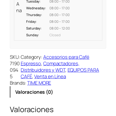
M
Tuesday:
08:00 – 17:00
A
M
Wednesday:
08:00 – 17:00
na
M
Thursday:
08:00 – 17:00
E
Friday:
08:00 – 17:00
T
Saturday:
08:00 – 12:00
A
Sunday:
Closed
L
S
E
SKU:
Category:
Accesorios para Café
T
7190
Espresso
, 
Compactadores,
D
094
Distribuidores y WDT
, 
EQUIPOS PARA
E
5
CAFÉ
, 
Venta en Línea
H
Brands:
TIME MORE
E
R
Valoraciones (0)
R
A
Valoraciones
M