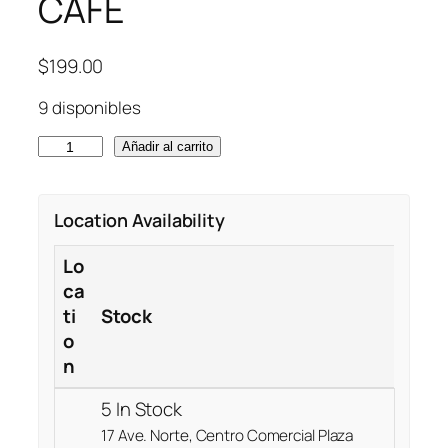
CAFÉ
$
199.00
9 disponibles
P
Añadir al carrito
U
C
Location Availability
K
S
Lo
E
ca
S
ti
Stock
P
o
R
n
E
S
5 In Stock
S
17 Ave. Norte, Centro Comercial Plaza
O