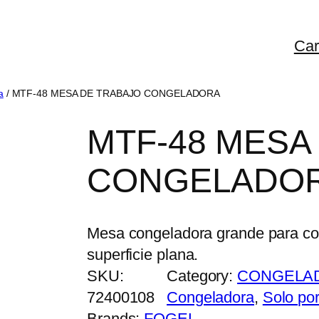
Car
a
/ MTF-48 MESA DE TRABAJO CONGELADORA
MTF-48 MESA
CONGELADO
Mesa congeladora grande para co
superficie plana.
SKU:
Category:
CONGELA
72400108
Congeladora
, 
Solo por
Brands:
FOGEL