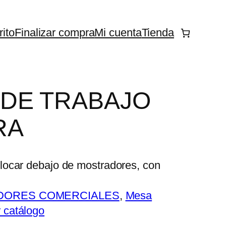
rito
Finalizar compra
Mi cuenta
Tienda
 DE TRABAJO
RA
locar debajo de mostradores, con
DORES COMERCIALES
, 
Mesa
 catálogo