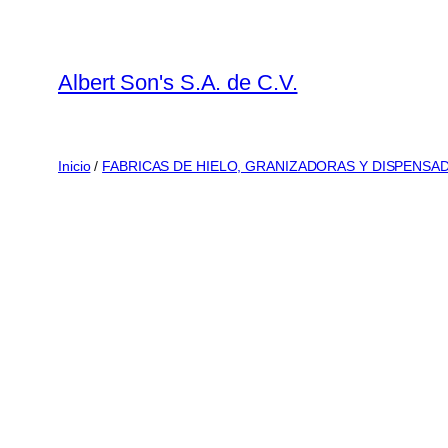
Saltar
al
contenido
Albert Son's S.A. de C.V.
Inicio
/
FABRICAS DE HIELO, GRANIZADORAS Y DISPENSA