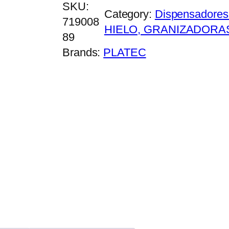
SKU:
Category:
Dispensadores
719008
HIELO, GRANIZADORA
89
Brands:
PLATEC