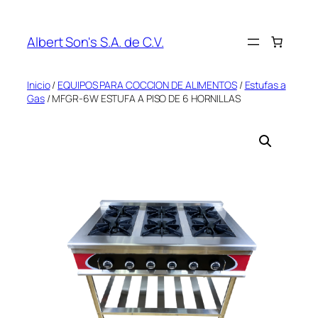
Saltar
al
Albert Son's S.A. de C.V.
contenido
Inicio
/
EQUIPOS PARA COCCION DE ALIMENTOS
/
Estufas a
Gas
/ MFGR-6W ESTUFA A PISO DE 6 HORNILLAS