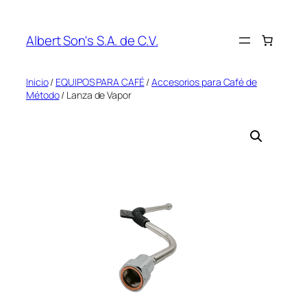
Saltar
al
Albert Son's S.A. de C.V.
contenido
Inicio
/
EQUIPOS PARA CAFÉ
/
Accesorios para Café de
Método
/ Lanza de Vapor