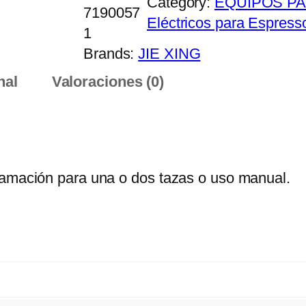
Category:
EQUIPOS P
7190057
Eléctricos para Espress
1
Brands:
JIE XING
nal
Valoraciones (0)
ramación para una o dos tazas o uso manual.