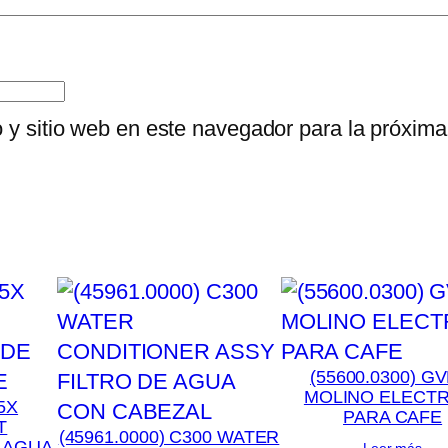
o y sitio web en este navegador para la próxim
(55600.0300) GV
MOLINO ELECT
5X
PARA CAFE
T
(45961.0000) C300 WATER
 AGUA
Leer más