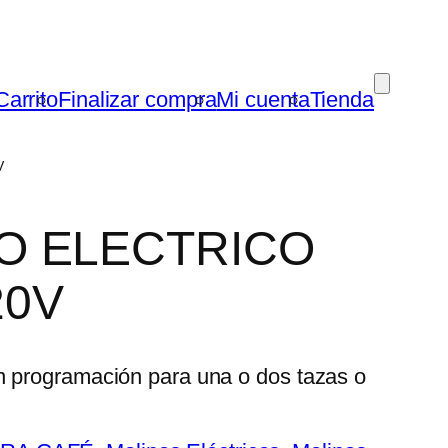
Carrito
Finalizar compra
Mi cuenta
Tienda
V
NO ELECTRICO
20V
on programación para una o dos tazas o