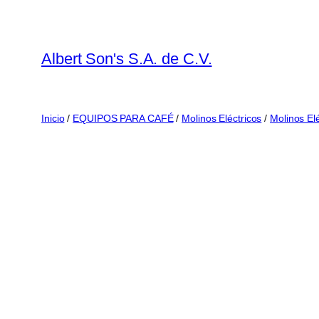
Saltar
al
contenido
Albert Son's S.A. de C.V.
Inicio
/
EQUIPOS PARA CAFÉ
/
Molinos Eléctricos
/
Molinos El