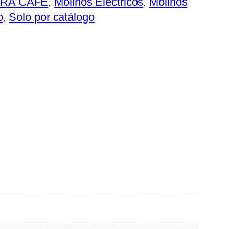
ARA CAFÉ
, 
Molinos Eléctricos
, 
Molinos
o
, 
Solo por catálogo