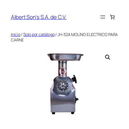
Saltar
al
Albert Son's S.A. de C.V.
contenido
Inicio
/
Solo por catálogo
/ JH-32A MOLINO ELECTRICO PARA
CARNE