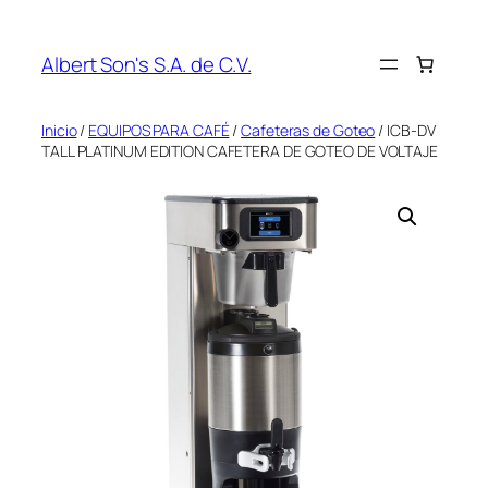
Saltar
al
Albert Son's S.A. de C.V.
contenido
Inicio
/
EQUIPOS PARA CAFÉ
/
Cafeteras de Goteo
/ ICB-DV
TALL PLATINUM EDITION CAFETERA DE GOTEO DE VOLTAJE