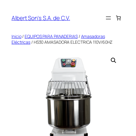
Saltar
al
Albert Son's S.A. de C.V.
contenido
Inicio
/
EQUIPOS PARA PANADERIAS
/
Amasadoras
Eléctricas
/ HS30 AMASADORA ELECTRICA 110V/60HZ