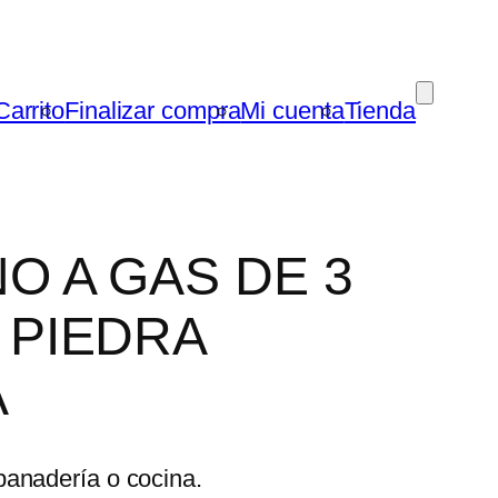
Carrito
Finalizar compra
Mi cuenta
Tienda
O A GAS DE 3
 PIEDRA
A
panadería o cocina.