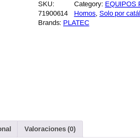
SKU:
Category:
EQUIPOS 
71900614
Hornos
, 
Solo por catá
Brands:
PLATEC
onal
Valoraciones (0)