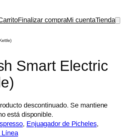
Carrito
Finalizar compra
Mi cuenta
Tienda
ettle)
sh Smart Electric
le)
Producto descontinuado. Se mantiene
no está disponible.
Espresso
, 
Enjuagador de Picheles
, 
 Línea