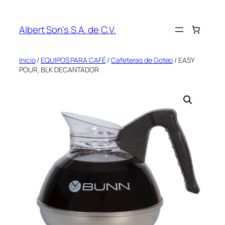
Saltar
al
Albert Son's S.A. de C.V.
contenido
Inicio
/
EQUIPOS PARA CAFÉ
/
Cafeteras de Goteo
/ EASY
POUR, BLK DECANTADOR