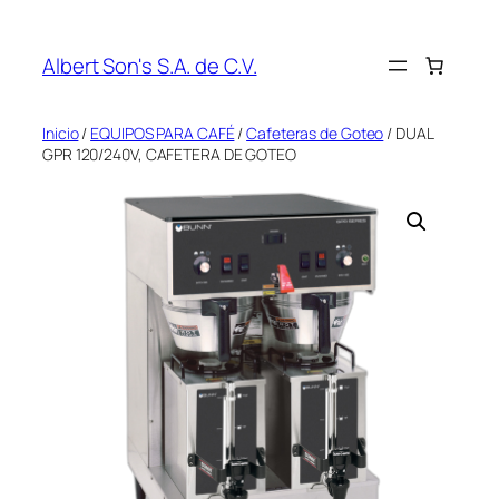
Saltar
al
Albert Son's S.A. de C.V.
contenido
Inicio
/
EQUIPOS PARA CAFÉ
/
Cafeteras de Goteo
/ DUAL
GPR 120/240V, CAFETERA DE GOTEO