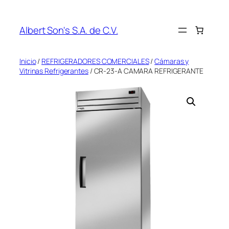
Saltar
al
Albert Son's S.A. de C.V.
contenido
Inicio
/
REFRIGERADORES COMERCIALES
/
Cámaras y
Vitrinas Refrigerantes
/ CR-23-A CAMARA REFRIGERANTE