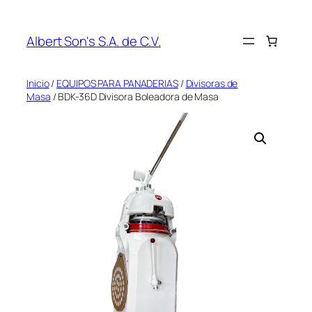
Saltar
al
Albert Son's S.A. de C.V.
contenido
Inicio
/
EQUIPOS PARA PANADERIAS
/
Divisoras de
Masa
/ BDK-36D Divisora Boleadora de Masa