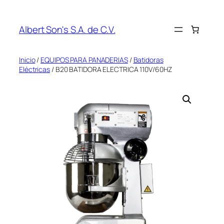
Saltar
al
Albert Son's S.A. de C.V.
contenido
Inicio
/
EQUIPOS PARA PANADERIAS
/
Batidoras
Eléctricas
/ B20 BATIDORA ELECTRICA 110V/60HZ