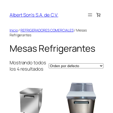
Saltar
al
Albert Son's S.A. de C.V.
contenido
Inicio
/
REFRIGERADORES COMERCIALES
/ Mesas
Refrigerantes
Mesas Refrigerantes
Mostrando todos
los 4 resultados