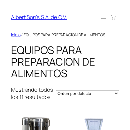
Saltar
al
Albert Son's S.A. de C.V.
contenido
Inicio
/ EQUIPOS PARA PREPARACION DE ALIMENTOS
EQUIPOS PARA
PREPARACION DE
ALIMENTOS
Mostrando todos
los 11 resultados