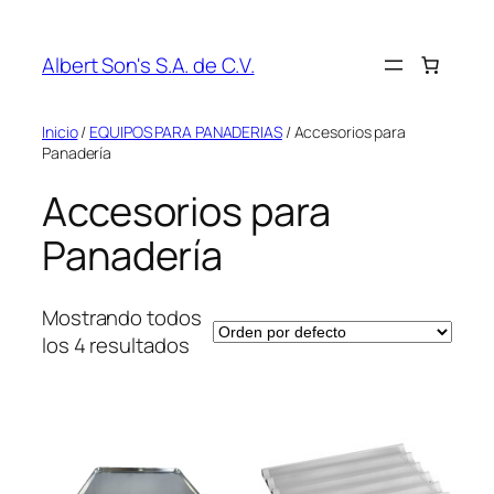
Saltar
al
Albert Son's S.A. de C.V.
contenido
Inicio
/
EQUIPOS PARA PANADERIAS
/ Accesorios para
Panadería
Accesorios para
Panadería
Mostrando todos
los 4 resultados